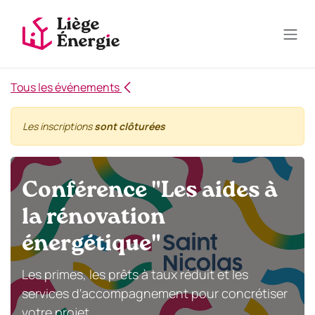
Se rendre au contenu
Tous les événements
Les inscriptions
sont clôturées
Conférence "Les aides à
la rénovation
énergétique"
Les primes, les prêts à taux réduit et les
services d'accompagnement pour concrétiser
votre projet.