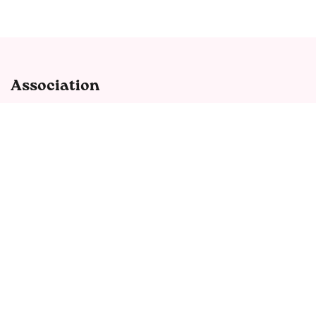
Association
Notre histoire
Notre équipe
Mentions légales
Interventions
Nos partenaires
Nos projets
Notre blog